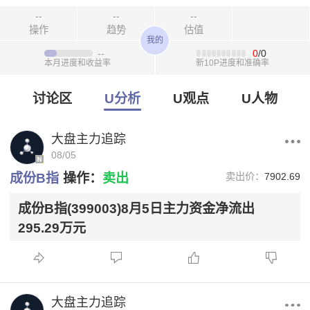
--
--
--
操作
趋势
估值
我的
--
0
/0
本月进度和收益率
新10P进度和准确率
讨论区
U分析
U观点
U人物
大盘主力追踪
08/05
成份B指
操作：
卖出
卖出价：
7902.69
成份B指(399003)8月5日主力资金净流出
295.29万元
大盘主力追踪