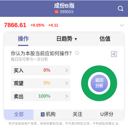
成份B指
399003
7866.61
+0.05%
+4.11
操作
日趋势
估值
▾
你认为本股当前应如何操作？
每日仅可参与一次分析
0%
买入
返回
0%
观望
分析
100%
卖出
全部
机构
关注
U评分
所示信息由用户发表、系统采集和生成，不代表U财经立场，不构成投资建议