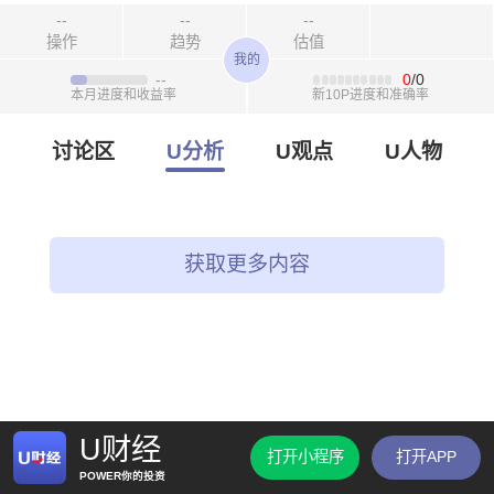
--
--
--
操作
趋势
估值
我的
--
0
/0
本月进度和收益率
新10P进度和准确率
讨论区
U分析
U观点
U人物
获取更多内容
U财经
打开小程序
打开APP
POWER你的投资