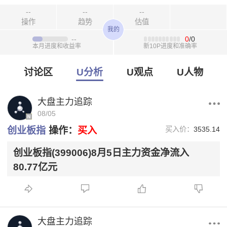
--
--
--
操作
趋势
估值
我的
--
0
/0
本月进度和收益率
新10P进度和准确率
讨论区
U分析
U观点
U人物
大盘主力追踪
08/05
创业板指
操作：
买入
买入价：
3535.14
创业板指(399006)8月5日主力资金净流入
80.77亿元
大盘主力追踪