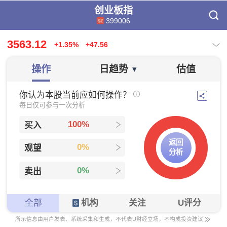
创业板指
399006
3563.12
+1.35%
+47.56
操作
日趋势
估值
▾
你认为本股当前应如何操作？
每日仅可参与一次分析
100%
买入
返回
0%
观望
分析
0%
卖出
全部
机构
关注
U评分
所示信息由用户发表、系统采集和生成，不代表U财经立场，不构成投资建议