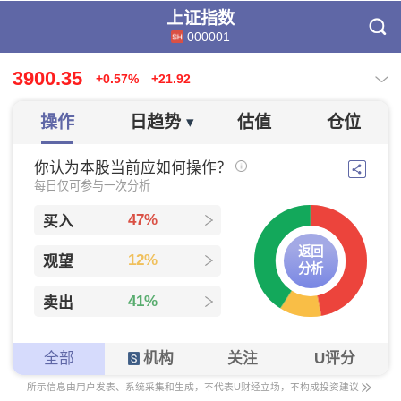
上证指数
000001
3900.35
+0.57%
+21.92
操作
日趋势
估值
仓位
▾
你认为本股当前应如何操作？
每日仅可参与一次分析
47%
买入
返回
12%
观望
分析
41%
卖出
全部
机构
关注
U评分
所示信息由用户发表、系统采集和生成，不代表U财经立场，不构成投资建议