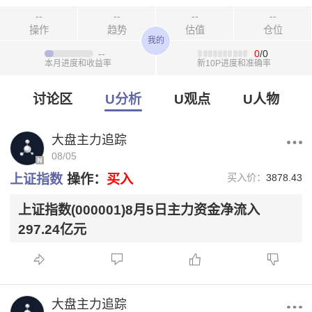
--
--
--
--
操作
趋势
估值
仓位
我的
--
0
/0
本月进度和收益率
新10P进度和准确率
讨论区
U分析
U观点
U人物
大盘主力追踪
08/05
上证指数
操作：
买入
买入价：
3878.43
上证指数(000001)8月5日主力资金净流入
297.24亿元
大盘主力追踪