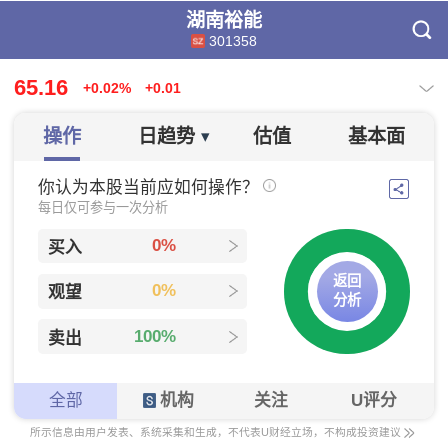
湖南裕能
301358
65.16
+0.02%
+0.01
操作
日趋势
估值
基本面
▾
你认为本股当前应如何操作？
每日仅可参与一次分析
0%
买入
返回
0%
观望
分析
100%
卖出
全部
机构
关注
U评分
所示信息由用户发表、系统采集和生成，不代表U财经立场，不构成投资建议