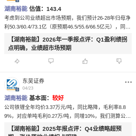
湖南裕能
估值：
143.4
考虑到公司业绩超出市场预期，我们预计26-28年归母净
利50.3/60.4/73.1亿（原预期46.5/55.6/66.5亿元），同增
294%/20%/21%，对应PE15/13/10X，给予27年20XP
【湖南裕能】2026年一季报点评：Q1盈利绩拐
E，目标价143.4元，维持“买入”评级。
点明确，业绩超市场预期
东吴证券
04/23
湖南裕能
基本面：
较好
公司铁锂全年均价3.37万元/吨，同比略降，毛利率8.8
9%，对应单吨毛利0.27万/吨，同增10%，我们测算公司
Q4单吨毛利预计0.38万元/吨，环增近50%，单吨净利0.
【湖南裕能】2025年报点评：Q4业绩略超预
17万元/吨，环比大幅提升，主要系Q4部分客户涨价落