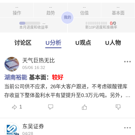
--
--
--
--
操作
趋势
估值
基本面
我的
--
0
/0
本月进度和收益率
新10P进度和准确率
讨论区
U分析
U观点
U人物
天气巨热无比
05/06 16:32
湖南裕能
基本面：
较好
当前公司供不应求，26年大客户跟进，不考虑碳酸锂库
存收益下整体盈利水平有望提升至0.3万元/吨。另外，公
司120万吨磷矿产能年底投产，26年有望增厚铁锂利润
1
东吴证券
04/28