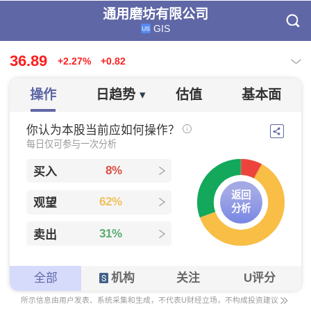
通用磨坊有限公司
GIS
36.89
+2.27%
+0.82
操作
日趋势
估值
基本面
▾
你认为本股当前应如何操作？
每日仅可参与一次分析
8%
买入
返回
62%
观望
分析
31%
卖出
全部
机构
关注
U评分
所示信息由用户发表、系统采集和生成，不代表U财经立场，不构成投资建议