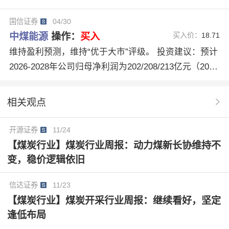
-2027年前值为182/191亿元）。2026年受印尼煤炭减产
国信证券
04/30
以及地缘冲突等影响，油煤价差走扩，公司煤化工、煤
中煤能源
操作：
买入
买入价：
18.71
炭业务盈利均有望改善，且26-27年随着在建项目投
维持盈利预测，维持“优于大市”评级。 投资建议：预计
产，产量增长可期，维持“优于大市”评级。
2026-2028年公司归母净利润为202/208/213亿元（2026
-2027年前值为182/191亿元）。2026年受印尼煤炭减产
以及地缘冲突等影响，油煤价差走扩，公司煤化工、煤
相关观点
炭业务盈利均有望改善，且26-27年随着在建项目投
产，产量增长可期，维持“优于大市”评级。
开源证券
11/24
【煤炭行业】煤炭行业周报：动力煤新长协维持不
变，稳价逻辑依旧
信达证券
11/23
【煤炭行业】煤炭开采行业周报：继续看好，坚定
逢低布局