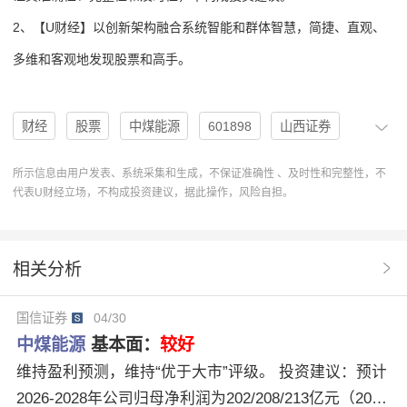
2、【U财经】以创新架构融合系统智能和群体智慧，简捷、直观、
多维和客观地发现股票和高手。
财经
股票
中煤能源
601898
山西证券
机构
评级
分析
投资建议
买入
所示信息由用户发表、系统采集和生成，不保证准确性 、及时性和完整性，不
代表U财经立场，不构成投资建议，据此操作，风险自担。
成本优势
盈利预测
买入评级
地缘冲突
U股票
协作
操作
分析系统
操作建议
相关分析
PE倍率
中煤能源（601898）
Q1业绩韧性
国信证券
04/30
煤化工景气
高分红预期
印尼煤炭减产
油煤价差
中煤能源
基本面：
较好
维持盈利预测，维持“优于大市”评级。 投资建议：预计
2026-2028年公司归母净利润为202/208/213亿元（2026