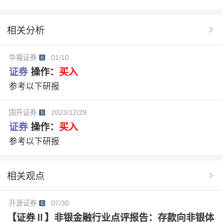
股债利差
Shibor3M利率
债券成交额
相关分析
中债新综合指数
融资融券余额
再融资规则
华福证券
01/10
政策定方向
基本盘稳固
券商景气度
五篇大文章
证券
操作：
买入
全市场股基成交额
十年期国债收益率
参考以下研报
国开证券
2023/12/29
证券
操作：
买入
参考以下研报
相关观点
开源证券
07/30
【证券Ⅱ】非银金融行业点评报告：存款向非银体