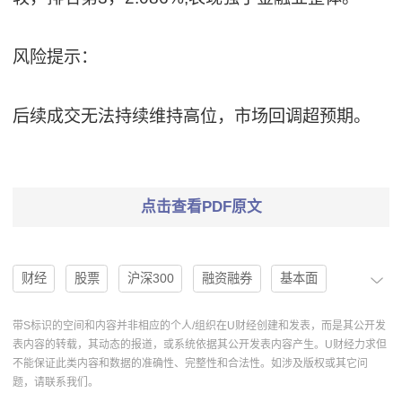
风险提示：
后续成交无法持续维持高位，市场回调超预期。
点击查看PDF原文
财经
股票
沪深300
融资融券
基本面
两融余额
收益率
非银金融
中性评级
带S标识的空间和内容并非相应的个人/组织在U财经创建和发表，而是其公开发
表内容的转载，其动态的报道，或系统依据其公开发表内容产生。U财经力求但
维持评级
综合指数
综合行业
证券Ⅱ
不能保证此类内容和数据的准确性、完整性和合法性。如涉及版权或其它问
题，请联系我们。
投资要点
政策端
证券行业报告
股基成交额