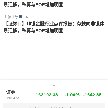
系迁移，私募与FOF增加明显
开源证券
07/30
【证券Ⅱ】非银金融行业点评报告：存款向非银体
系迁移，私募与FOF增加明显
证券
证券
163102.38
-1.00%
-1642.35
BK0473