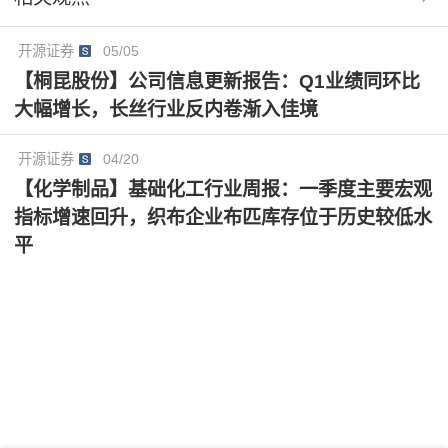
转向价值竞争，行业竞争秩序趋于理性，这有助于推动
产业链价差回归合理区间。作为行业龙头，公司将充分
开源证券
05/05
受益于行业集中度的提升与竞争格局的改善。
【桐昆股份】公司信息更新报告：Q1业绩同环比
大幅增长，长丝行业反内卷渐入佳境
开源证券
04/20
【化学制品】基础化工行业周报：一季度主要宏观
指标增速回升，织布企业布匹库存位于历史较低水
平