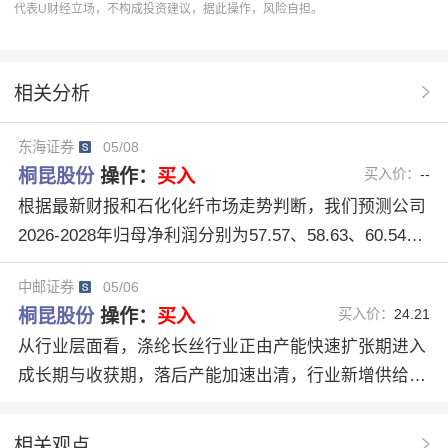
代表U财经立场，不构成投资建议，据此操作，风险自担。
U股票
协作
分析系统
开源证券
好评
基本面分析
东海证券
桐昆股份（601233）
相关分析
5家机构好评
长丝景气改善
盈利弹性超预期
东海证券
05/08
聚酯链反内卷
盈利能力改善
桐昆股份
操作：
买入
买入价：
--
根据最新财报和石化化纤市场走势判断，我们预测公司
2026-2028年归母净利润分别为57.57、58.63、60.54亿
元（2026-2027年原预测值为35.82、44.09亿元），对
中邮证券
05/06
应EPS分别为2.42、2.46、2.54元（2026-2027年原预测
桐昆股份
操作：
买入
买入价：
24.21
值为1.49、1.83元），对应2026年5月7日收盘价PE分别
从行业层面看，涤纶长丝行业正由产能快速扩张期进入
为9.22、9.06、8.77倍。公司作为一体化龙头，在周期
成长期与收获期，落后产能加速出清，行业新增供给增
上行时有望充分享受利润弹性；公司开拓西部、联通国
速明显放缓。当前，PTA及涤纶长丝行业内“反内卷”共
际市场，长期仍具有突出成长价值，维持“买入”评级。
识正在凝聚，龙头企业正由单纯的规模扩张和价格竞争
相关观点