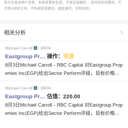
所示信息由用户发表、系统采集和生成，不保证准确性 、及时性和完整性，不
代表U财经立场，不构成投资建议，据此操作，风险自担。
操作建议
Inc.
EGP
EastGroup Properties
机构评级
Overweight评级
Wells Fargo
BTIG
相关分析
Equal-Weight评级
Raymond James
In-Line评级
Michael Carroll
08/04
Thomas Catherwood
Blaine Heck
stock detail
Eastgroup Pr…
操作：
观望
David Rodgers
Steven Sakwa
market analysis
8月3日Michael Carroll - RBC Capital 对Eastgroup Prop
erties Inc(EGP)给出Sector Perform评级，目标价格由
$208.00调整为$220.00。
Michael Carroll
08/04
Eastgroup Pr…
估值：
220.00
8月3日Michael Carroll - RBC Capital 对Eastgroup Prop
erties Inc(EGP)给出Sector Perform评级，目标价格由
$208.00调整为$220.00。