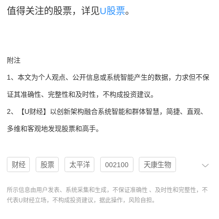
值得关注的股票，详见
U股票
。
附注
1、本文为个人观点、公开信息或系统智能产生的数据，力求但不保
证其准确性、完整性和及时性，不构成投资建议。
2、【U财经】以创新架构融合系统智能和群体智慧，简捷、直观、
多维和客观地发现股票和高手。
财经
股票
太平洋
002100
天康生物
中国银河
国信证券
基本面
机构
评级
所示信息由用户发表、系统采集和生成，不保证准确性 、及时性和完整性，不
代表U财经立场，不构成投资建议，据此操作，风险自担。
分析
PE
买入
全产业链
EPS
盈利预测