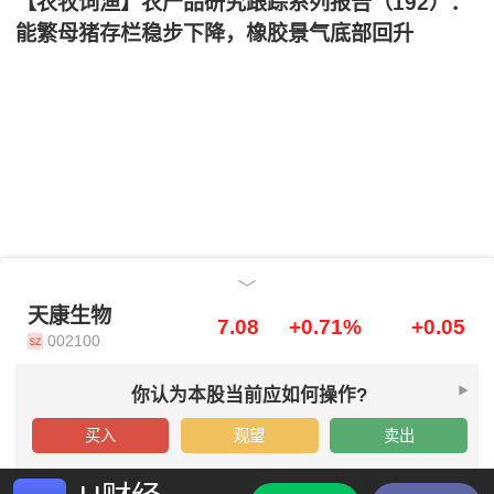
【农牧饲渔】农产品研究跟踪系列报告（192）：
能繁母猪存栏稳步下降，橡胶景气底部回升
天康生物
天康生物
7.08
+0.71%
+0.05
002100
你认为本股当前应如何操作?
买入
观望
卖出