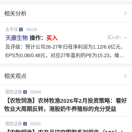
卖出
U股票
协作
分析系统
好评
差评
相关分析
基本面分析
协作分析系统
中评
太平洋
05/18
天康生物(002100)
并购驱动
养殖扩张
天康生物
操作：
买入
买入价：
--
聚落式全产业链布局
及评级：预计公司26-27年归母净利润为1.12/6.6亿元，
EPS为0.08/0.48元，对应27年盈利的PE为15.23，维持
“买入”评级。
相关观点
国信证券
02/04
【农牧饲渔】农林牧渔2026年2月投资策略：看好
牧业大周期反转，港股奶牛养殖标的充分受益
国信证券
02/01