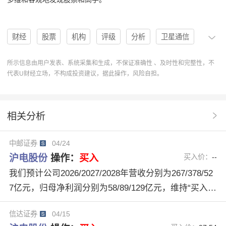
财经
股票
机构
评级
分析
卫星通信
买入
产能扩张
沪电股份
002463
买入评级
所示信息由用户发表、系统采集和生成，不保证准确性 、及时性和完整性，不
代表U财经立场，不构成投资建议，据此操作，风险自担。
高速网络
AI服务器
U股票
中银证券
协作
操作
卖出评级
信达证券
分析系统
操作建议
相关分析
中邮证券
协作分析系统
多维度分析数据
中邮证券
04/24
母公司归母净利润
高速交换机业务
沪电股份
操作：
买入
买入价：
--
2026/2027/2028年营收
HDFI市场
技术前瞻性
我们预计公司2026/2027/2028年营收分别为267/378/52
7亿元，归母净利润分别为58/89/129亿元，维持“买入”
大规模量产能力
评级。
信达证券
04/15