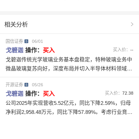
收入下降
半导体材料
U股票
协作
操作
分析系统
操作建议
开源证券
戈碧迦
相关分析
玻璃基板
920438
PE倍数
先进封装材料
国信证券
06/01
微晶玻璃
戈碧迦
操作：
买入
买入价：
--
戈碧迦传统光学玻璃业务基本盘稳定，特种玻璃业务中
微晶玻璃复苏向好，深度布局并切入半导体材料领域，
玻璃载板业务业绩兑现，玻璃基板验证进展顺利。考虑
开源证券
05/26
未来公司特种玻璃业务“多点开花”，玻璃载板和基板放
戈碧迦
操作：
买入
买入价：
72.38
量后公司业绩增量显著，我们预计公司2026-2028年归
公司2025年实现营收5.52亿元，同比下降2.59%，归母
母净利润0.76/1.37/1.94亿元，同比+156.3%/+80.7%/+4
净利润2,958.48万元，同比下降57.89%。考虑行业竞争
1.4%；EPS分别为0.52/0.95/1.34元，首次覆盖，给予
加剧，我们维持2026年，下调2027年并新增2028年盈
“优于大市”评级。
利预测，预计归母净利润分别为99/155（原160）/187