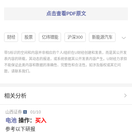
点击查看PDF原文
财经
股票
亿纬锂能
沪深300
新能源汽车
新能源车
天然气
乘用车
电池
储能
带S标识的空间和内容并非相应的个人/组织在U财经创建和发表，而是其公开发
表内容的转载，其动态的报道，或系统依据其公开发表内容产生。U财经力求但
锂电
国新能源
宁德时代
价格上涨
恩捷股份
不能保证此类内容和数据的准确性、完整性和合法性。如涉及版权或其它问
题，请联系我们。
市场需求
买入评级
下游增长
技术突破
固态电池
维持评级
科达利
钠离子电池
相关分析
电池产业链
上游压力
山西证券
01/10
电池
操作：
买入
参考以下研报