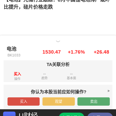
比提升，硅片价格走跌
电池
电池
1530.47
+1.76%
+26.48
BK1033
TA关联分析
--
--
买入
趋势
基本面
操作
你认为本股当前应如何操作?
买入
观望
卖出
U财经