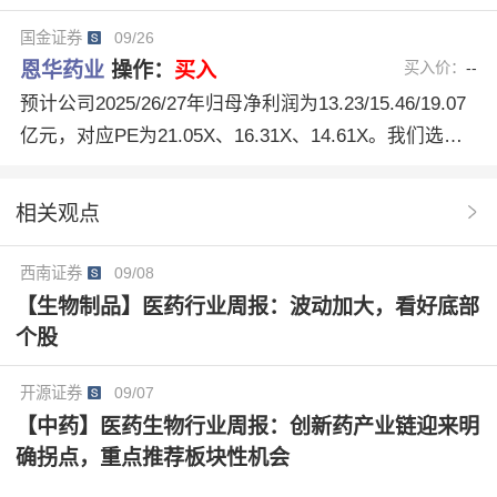
国金证券
09/26
中评
3家机构
多维度分析
自研新药
总营收
恩华药业
操作：
买入
买入价：
--
麻醉类
精神类
商业医药
市场准入
羟考酮
预计公司2025/26/27年归母净利润为13.23/15.46/19.07
亿元，对应PE为21.05X、16.31X、14.61X。我们选取
奥赛利定注射液
氘丁苯那嗪
麻醉代表药企进行可比参考,叠加考虑到公司创新药管
线陆续兑现，给予公司2025年28XPE，每股目标价约3
相关观点
6.47元。首次覆盖，给予“买入”评级。
西南证券
09/08
【生物制品】医药行业周报：波动加大，看好底部
个股
开源证券
09/07
【中药】医药生物行业周报：创新药产业链迎来明
确拐点，重点推荐板块性机会