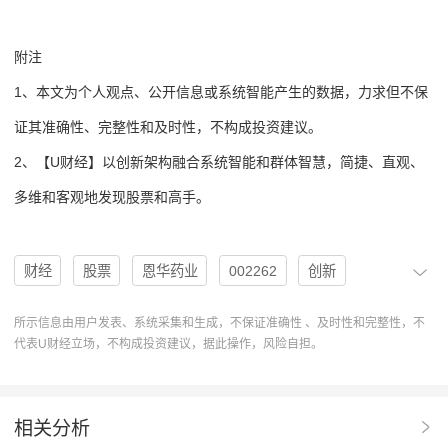
附注
1、本文为个人观点、公开信息或系统智能产生的数据，力求但不保
证其准确性、完整性和及时性，不构成投资建议。
2、【U财经】以创新架构融合系统智能和群体智慧，简捷、直观、
多维和客观地发现股票和高手。
财经
股票
恩华药业
002262
创新
基本面
机构
分析
原料药
舒芬太尼
所示信息由用户发表、系统采集和生成，不保证准确性 、及时性和完整性，不
代表U财经立场，不构成投资建议，据此操作，风险自担。
买入评级
治理结构
神经类
U股票
瑞芬太尼
协作
归母净利润
分析系统
好评
差评
相关分析
阿芬太尼
基本面分析
PE倍数
协作分析系统