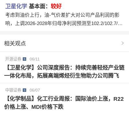
卫星化学
基本面：
较好
30万吨SAP及20万吨精丙烯酸等项目进展顺利。此外，
考虑到油价上行，油-气价差扩大对公司产品利润的影
与SK Global Chemical合作的EAA项目作为填补国内高
响，上调2026-2028年归母净利润预测至102.2/102.7/10
端新材料空白的重点工程，其产能落地将进一步完善公
5.1亿元（原值为75.1/79.0.85.8亿元），对应摊薄EPS
司功能化学品、高端新材料和新能源材料的产业布局，
为3.03/3.05/3.12元，当前股价对应PE为7.5/7.5/7.3x，
为公司中长期增长注入强劲动力。
相关观点
维持“优于大市”评级。
开源证券
06/11
【卫星化学】公司深度报告：持续完善轻烃产业链
一体化布局，拓展高端烯烃衍生物助力公司腾飞
中银证券
06/07
【化学制品】化工行业周报：国际油价上涨，R22
价格上涨、MDI价格下跌