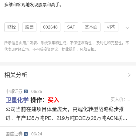
多维和客观地发现股票和高手。
财经
股票
002648
SAP
基本面
机构
估值
一体化
评级
分析
趋势
研报
所示信息由用户发表、系统采集和生成，不保证准确性 、及时性和完整性，不
代表U财经立场，不构成投资建议，据此操作，风险自担。
投资建议
超预期
高成长
协作
卫星化学
操作
高分子乳液
分析系统
趋势预测
相关分析
合理估值
研究报告
研报摘要
股票分析
中邮证券
06/25
中邮证券
半年度业绩
气头优势
精丙烯酸
卫星化学
操作：
买入
买入价：
--
SK Global Chemical
EAA项目
高端化转型
公司当前在建项目体量庞大，高端化转型战略稳步推
进。年产135万吨PE、219万吨EOE及26万吨ACN联合
装置项目正在加快建设，预计将陆续形成有效产能；同
国信证券
06/24
时，公司持续深化科技创新，年产16万吨高分子乳液、