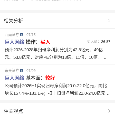
研发实力
买入评级
合同负债
U股票
协作
巨人网络
分析系统
开源证券
好评
002558
相关分析
征途
球球大作战
4家机构
长线运营能力
西南证券
07/15
超自然行动组
出海增量
巨人网络
操作：
买入
买入价：
26.87
预计2026-2028年归母净利润分别为42.8亿元、49亿
元、53.8亿元，对应PE分别为13倍、11倍、10倍。公
司老游戏长线运营夯实基本盘，海外布局打开成长天花
东吴证券
07/09
板，AI赋能提速，看好全年高速增长，维持“买入”评
巨人网络
基本面：
较好
级。
公司预计2026H1实现归母净利润20.0-22.0亿元，同比
增长157.4%-183.1%；扣非归母净利润22.0-24.0亿元，
同比增长172.7%-197.5%。26Q2单季实现归母净利润9.
20-11.20亿元，同比增长114.3%-160.9%，环比−14.9%
相关观点