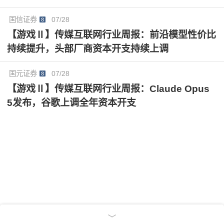
至+3.6%；扣非归母净利润11.86-13.86亿元，同比增长
167.1%-212.1%，环比增长17.1%-36.8%。公司业绩符
国信证券
07/28
合市场预期。
【游戏Ⅱ】传媒互联网行业周报：前沿模型性价比
持续提升，头部厂商资本开支持续上调
国元证券
07/28
【游戏Ⅱ】传媒互联网行业周报：Claude Opus
5发布，谷歌上调全年资本开支