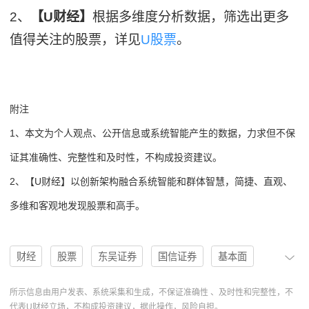
2、
【U财经】
根据多维度分析数据，筛选出更多
值得关注的股票，详见
U股票
。
附注
1、本文为个人观点、公开信息或系统智能产生的数据，力求但不保
证其准确性、完整性和及时性，不构成投资建议。
2、【U财经】以创新架构融合系统智能和群体智慧，简捷、直观、
多维和客观地发现股票和高手。
财经
股票
东吴证券
国信证券
基本面
业绩超预期
机构
分析
PE
EPS
净利润
所示信息由用户发表、系统采集和生成，不保证准确性 、及时性和完整性，不
代表U财经立场，不构成投资建议，据此操作，风险自担。