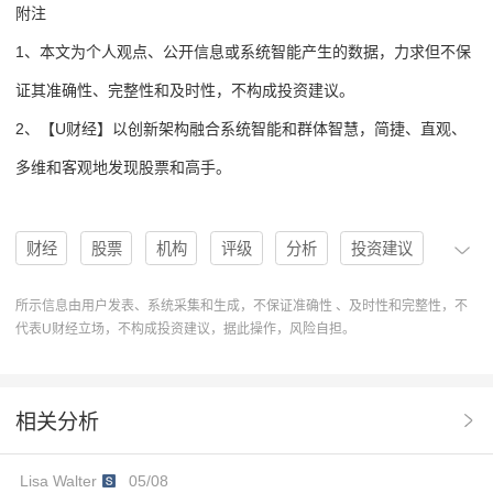
附注
1、本文为个人观点、公开信息或系统智能产生的数据，力求但不保
证其准确性、完整性和及时性，不构成投资建议。
2、【U财经】以创新架构融合系统智能和群体智慧，简捷、直观、
多维和客观地发现股票和高手。
财经
股票
机构
评级
分析
投资建议
买入
买入评级
U股票
协作
操作
所示信息由用户发表、系统采集和生成，不保证准确性 、及时性和完整性，不
代表U财经立场，不构成投资建议，据此操作，风险自担。
系统智能
分析系统
操作建议
Inc.
EYPT
EyePoint
股票分析
机构评级
高手发现
相关分析
多维度分析
RBC Capital
Inc.(EYPT)
Lisa Walter
05/08
Andrea Argyrides
Yatin Suneja