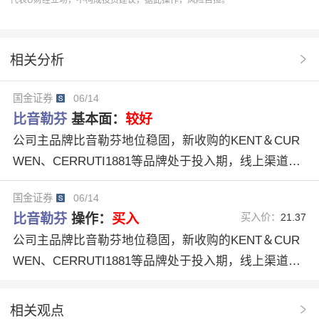
代表U财经立场，不构成投资建议，据此操作，风险自担。
比音勒芬
002832
市场扩张
协作
操作
分析系统
趋势预测
合理估值
研究报告
相关分析
股票分析
基本面分析
Snow Peak品牌
国金证券
06/14
第二成长曲线
比音勒芬（002832）
高端商圈
比音勒芬
基本面：
较好
零售数字化体系
品牌运营经验
公司主品牌比音勒芬地位稳固，新收购的KENT＆CUR
WEN、CERRUTI1881等品牌处于投入期，线上渠道进
入快速发展阶段，有望持续受益于高端消费和户外经济
国金证券
06/14
红利。预计26-28年公司归母净利润分别为7.20/9.07/10.
比音勒芬
操作：
买入
买入价：
21.37
84亿元，同比+30.69%/+25.97%/+19.62%，对应PE为1
公司主品牌比音勒芬地位稳固，新收购的KENT＆CUR
4/11/9倍，维持“买入”评级。
WEN、CERRUTI1881等品牌处于投入期，线上渠道进
入快速发展阶段，有望持续受益于高端消费和户外经济
红利。预计26-28年公司归母净利润分别为7.20/9.07/10.
相关观点