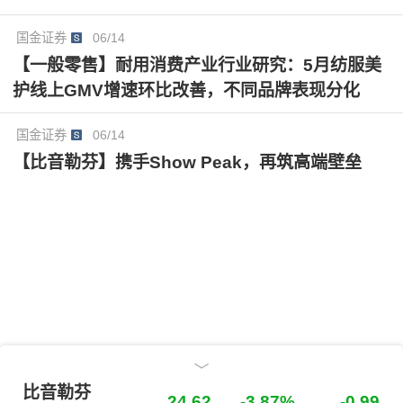
84亿元，同比+30.69%/+25.97%/+19.62%，对应PE为1
4/11/9倍，维持“买入”评级。
国金证券
06/14
【一般零售】耐用消费产业行业研究：5月纺服美
护线上GMV增速环比改善，不同品牌表现分化
国金证券
06/14
【比音勒芬】携手Show Peak，再筑高端壁垒
比音勒芬
比音勒芬
24.62
-3.87%
-0.99