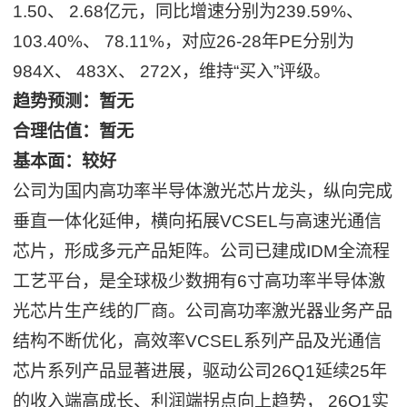
1.50、 2.68亿元，同比增速分别为239.59%、
103.40%、 78.11%，对应26-28年PE分别为
984X、 483X、 272X，维持“买入”评级。
趋势预测：暂无
合理估值：暂无
基本面：较好
公司为国内高功率半导体激光芯片龙头，纵向完成
垂直一体化延伸，横向拓展VCSEL与高速光通信
芯片，形成多元产品矩阵。公司已建成IDM全流程
工艺平台，是全球极少数拥有6寸高功率半导体激
光芯片生产线的厂商。公司高功率激光器业务产品
结构不断优化，高效率VCSEL系列产品及光通信
芯片系列产品显著进展，驱动公司26Q1延续25年
的收入端高成长、利润端拐点向上趋势， 26Q1实