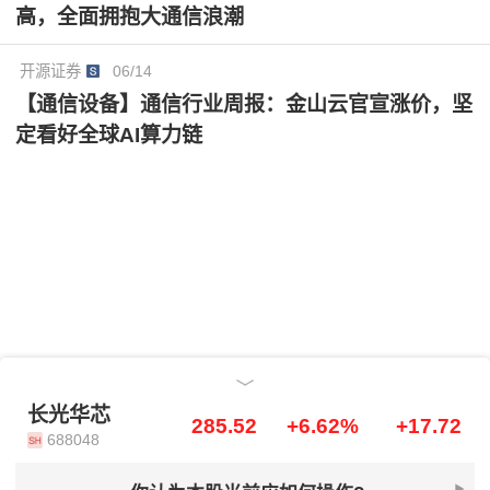
趋势， 26Q1实现营业总收入1.30亿元，同比增长37.8
高，全面拥抱大通信浪潮
1%，归属于母公司所有者的净利润0.04亿元，同比扭
亏为盈。
开源证券
06/14
【通信设备】通信行业周报：金山云官宣涨价，坚
定看好全球AI算力链
长光华芯
长光华芯
285.52
+6.62%
+17.72
688048