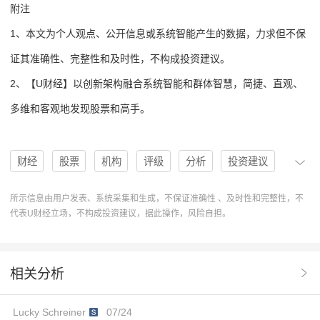
附注
1、本文为个人观点、公开信息或系统智能产生的数据，力求但不保
证其准确性、完整性和及时性，不构成投资建议。
2、【U财经】以创新架构融合系统智能和群体智慧，简捷、直观、
多维和客观地发现股票和高手。
财经
股票
机构
评级
分析
投资建议
买入
买入评级
数据分析
U股票
协作
所示信息由用户发表、系统采集和生成，不保证准确性 、及时性和完整性，不
代表U财经立场，不构成投资建议，据此操作，风险自担。
操作
系统智能
分析系统
操作建议
PRGS
Progress Software Corp.
股票投资
高手发现
相关分析
多维度分析
应用程序
Lucky Schreiner
07/24