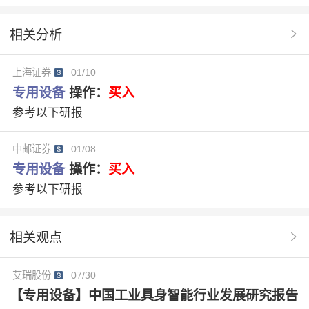
优必选
骏鼎达
Walker C1
M-Robots
相关分析
开源社区
商业服务
悟空机器人
鸿蒙操作系统
上海证券
01/10
智能数采2.0
银河通用
专用设备
操作：
买入
参考以下研报
中邮证券
01/08
专用设备
操作：
买入
参考以下研报
相关观点
艾瑞股份
07/30
【专用设备】中国工业具身智能行业发展研究报告