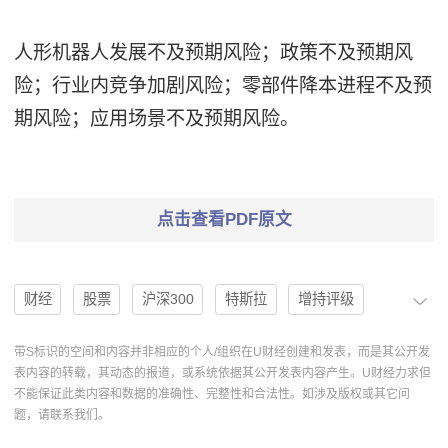
人形机器人发展不及预期风险；政策不及预期风
险；行业内竞争加剧风险；零部件降本进程不及预
期风险；应用场景不及预期风险。
点击查看PDF原文
财经
股票
沪深300
特斯拉
增持评级
人工智能
独角兽
宁德时代
行业标准
投融资
带S标识的空间和内容并非相应的个人/组织在U财经创建和发表，而是其公开发
表内容的转载，其动态的报道，或系统依据其公开发表内容产生。U财经力求但
专用设备
维持评级
盛视科技
兆丰股份
不能保证此类内容和数据的准确性、完整性和合法性。如涉及版权或其它问
题，请联系我们。
英伟达
智能机器
机器人概念
人形机器人