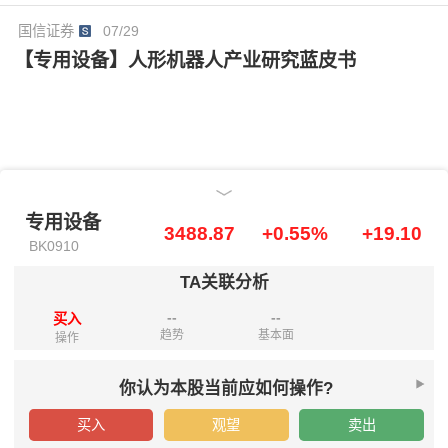
国信证券
07/29
【专用设备】人形机器人产业研究蓝皮书
专用设备
专用设备
3488.87
+0.55%
+19.10
BK0910
TA关联分析
--
--
买入
趋势
基本面
操作
你认为本股当前应如何操作?
买入
观望
卖出