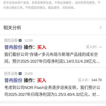
营业收入
买入
市场占有率
中航证券
高手
所示信息由用户发表、系统采集和生成，不保证准确性 、及时性和完整性，不
代表U财经立场，不构成投资建议，据此操作，风险自担。
协作
普冉股份
688766
操作
U人物
系统智能
归母净利润
分析系统
操作建议
相关分析
排行榜
股票分析
买入建议
PE倍数
国信证券
11/30
群体智慧
创新架构
12个月收益率
普冉股份
操作：
买入
买入价：
--
普冉股份（688766）
存储+
研究報告
股票報告
我们看好公司“存储+”多元布局与新增产品线的成长空
间，预计2025-2027年归母净利润1.14/3.51/4.29亿元，
当前股价对应25-27年PE162/53/43倍，给予“优于大市”
民生证券
11/09
评级。
普冉股份
操作：
买入
买入价：
144.70
考虑到公司NOR Flash业务逐步迎来反转，我们预计公
司2025-2027年归母净利润为1.25/3.40/4.32亿元，对应
PE为180/66/52倍，我们看好NOR Flash行业有望迎来