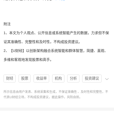
附注
1、本文为个人观点、公开信息或系统智能产生的数据，力求但不保
证其准确性、完整性和及时性，不构成投资建议。
2、【U财经】以创新架构融合系统智能和群体智慧，简捷、直观、
多维和客观地发现股票和高手。
财经
股票
收益率
机构
分析
投资建议
买入
天风证券
高手
协作
操作
U人物
所示信息由用户发表、系统采集和生成，不保证准确性 、及时性和完整性，不
代表U财经立场，不构成投资建议，据此操作，风险自担。
分析系统
操作建议
源杰科技
688498
排行榜
股票分析
收益预测
机构评级