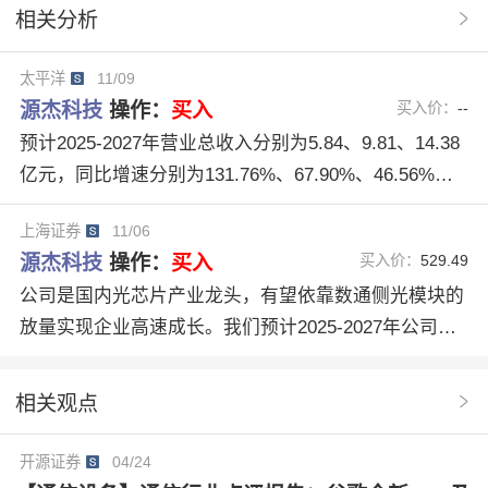
相关分析
股票投资
硅光产品
12M收益
太平洋
11/09
源杰科技
操作：
买入
买入价：
--
预计2025-2027年营业总收入分别为5.84、9.81、14.38
亿元，同比增速分别为131.76%、67.90%、46.56%；
归母净利润分别为1.70、3.51、5.37亿元，同比增速分
上海证券
11/06
别为—、105.88%、53.20%，对应25-27年PE分别为26
源杰科技
操作：
买入
买入价：
529.49
7X、130X、85X，维持“买入”评级。
公司是国内光芯片产业龙头，有望依靠数通侧光模块的
放量实现企业高速成长。我们预计2025-2027年公司营
业收入为5.17、10.24、14.40亿元，实现归母净利润1.5
1、4.31、6.26亿元，26-27年预计同比增长186.02%、4
相关观点
5.48%，对应PE为105.70、72.66倍，维持“买入”评级。
开源证券
04/24