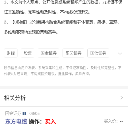
1、本文为个人观点、公开信息或系统智能产生的数据，力求但不保
证其准确性、完整性和及时性，不构成投资建议。
2、【U财经】以创新架构融合系统智能和群体智慧，简捷、直观、
多维和客观地发现股票和高手。
财经
股票
国金证券
东吴证券
国信证券
基本面
菲律宾
盈利能力
机构
分析
所示信息由用户发表、系统采集和生成，不保证准确性 、及时性和完整性，不
代表U财经立场，不构成投资建议，据此操作，风险自担。
东方电缆
存货
海缆
亚太市场
603606
盈利预测
合同负债
U股票
协作
分析系统
相关分析
好评
基本面分析
海上风电项目
资本密集度
国金证券
08/05
全产业链整合能力
东方电缆(603606)
东方电缆
操作：
买入
买入价：
--
技术+资本+建设
EPCI总包项目