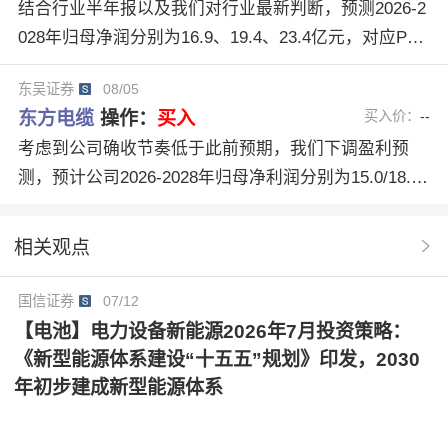
结合行业半年报以及我们对行业最新判断，预测2026-2
028年归母净润分别为16.9、19.4、23.4亿元，对应PE
为20、17、15倍，维持“买入”评级。
东吴证券
08/05
东方电缆
操作：
买入
买入价：
--
考虑到公司确收节奏低于此前预期，我们下调盈利预
测，预计公司2026-2028年归母净利润分别为15.0/18.4/
24.1亿元（原预测值为18.6/23.6/28.3亿元），同比增长
17.6%/22.7%/31.2%，对应PE分别为22.0/17.9/13.6
相关观点
倍。公司在手订单充裕，且海洋装备与工程运维业务保
持高增长，中长期成长逻辑未变，维持“买入”评级。
国信证券
07/12
【电池】电力设备新能源2026年7月投资策略：
《新型能源体系建设“十五五”规划》印发，2030
年初步建成新型能源体系