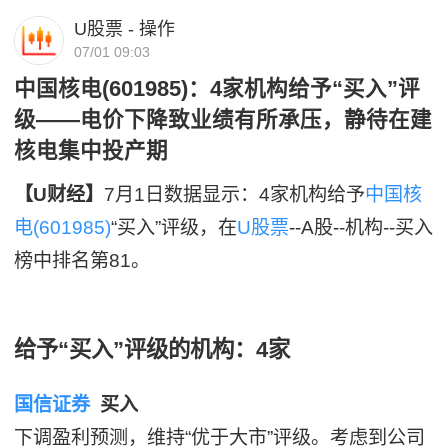
U股票 - 操作
07/01 09:03
中国核电(601985)：4家机构给予“买入”评
级——电价下降致业绩有所承压，静待在建
核电集中投产期
【U财经】
7月1日数据显示：4家机构给予
中国核
电(601985)
“买入”评级，在
U股票
--A股--机构--买入
榜中排名第81。
给予“买入”评级的机构：4家
国信证券
买入
下调盈利预测，维持“优于大市”评级。考虑到公司