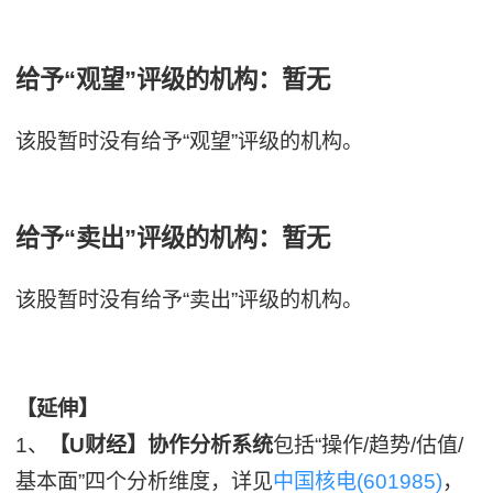
给予“观望”评级的机构：暂无
该股暂时没有给予“观望”评级的机构。
给予“卖出”评级的机构：暂无
该股暂时没有给予“卖出”评级的机构。
【延伸】
1、
【U财经】协作分析系统
包括“操作/趋势/估值/
基本面”四个分析维度，详见
中国核电(601985)
，