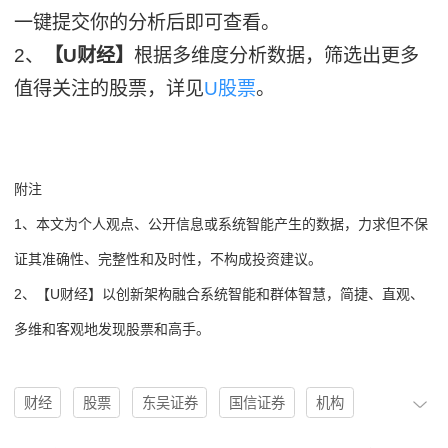
一键提交你的分析后即可查看。
2、
【U财经】
根据多维度分析数据，筛选出更多
值得关注的股票，详见
U股票
。
附注
1、本文为个人观点、公开信息或系统智能产生的数据，力求但不保
证其准确性、完整性和及时性，不构成投资建议。
2、【U财经】以创新架构融合系统智能和群体智慧，简捷、直观、
多维和客观地发现股票和高手。
财经
股票
东吴证券
国信证券
机构
评级
分析
601985
中国核电
买入