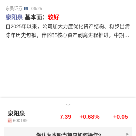
028年归母净利为0.7、1.9、3.1亿元（原预期为0.6、1.
东吴证券
06/25
6、2.5亿元），同比+365%、+178%、+58%，对应PE
泉阳泉
基本面：
较好
为72、26、16x，维持“买入”评级。
自2025年以来，公司加大力度优化资产结构、稳步出清
陈年历史包袱，伴随非核心资产剥离进程推进，中期盈
利水平有望向2025矿泉水20%净利率靠拢。2022~2025
年矿泉水销量、吨单价CAGR分别为19.4%、-6.3%，吨
单价下滑主要系大包装产品占比高且增速快于即饮装，
后续伴随外围市场从品类导入期进入成长放量阶段，即
饮装占比有望迅速提升。此外公司采用年度预付款锁价
采购模式，亦能够在一定程度上对冲短期原料成本上涨
压力。
泉阳泉
泉阳泉
7.39
+0.68%
+0.05
600189
你认为本股当前应如何操作?