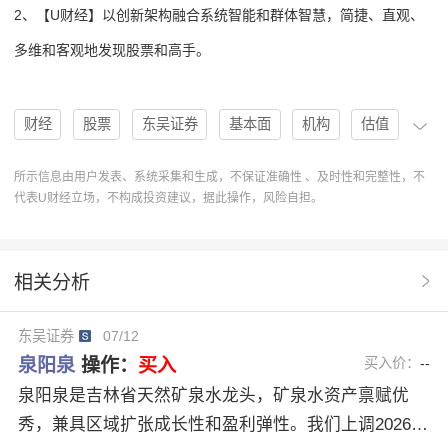
2、【U财经】以创新架构融合系统智能和群体智慧，简捷、直观、
多维和客观地发现股票和高手。
财经
股票
东吴证券
基本面
机构
估值
评级
分析
趋势
研报
区域扩张
所示信息由用户发表、系统采集和生成，不保证准确性 、及时性和完整性，不
代表U财经立场，不构成投资建议，据此操作，风险自担。
盈利弹性
矿泉水
泉阳泉
协作
操作
分析系统
研究报告
600189
股票分析
相关分析
研报解读
买入建议
原料成本
资产结构优化
东吴证券
07/12
预付款模式
白山松水
活泉
泉阳泉
操作：
买入
买入价：
--
泉阳泉是吉林省天然矿泉水龙头，矿泉水资产禀赋优
秀，兼具区域扩张成长性和盈利弹性。我们上调2026~2