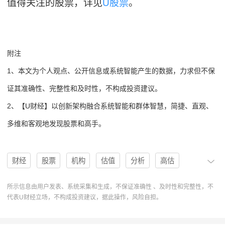
值得关注的股票，详见
U股票
。
附注
1、本文为个人观点、公开信息或系统智能产生的数据，力求但不保
证其准确性、完整性和及时性，不构成投资建议。
2、【U财经】以创新架构融合系统智能和群体智慧，简捷、直观、
多维和客观地发现股票和高手。
财经
股票
机构
估值
分析
高估
低估
目标价
U股票
协作
分析系统
所示信息由用户发表、系统采集和生成，不保证准确性 、及时性和完整性，不
代表U财经立场，不构成投资建议，据此操作，风险自担。
PENN
佩恩国民博彩
Outperform
Barclays