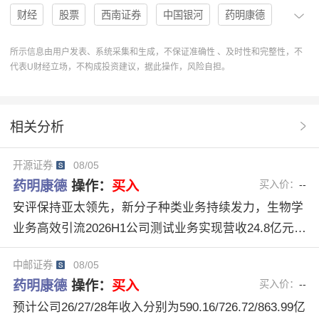
财经
股票
西南证券
中国银河
药明康德
基本面
业绩超预期
机构
分析
PE
营收
所示信息由用户发表、系统采集和生成，不保证准确性 、及时性和完整性，不
代表U财经立场，不构成投资建议，据此操作，风险自担。
买入评级
603259
推荐评级
U股票
协作
归母净利润
分析系统
好评
基本面分析
相关分析
中邮证券
同比增速
6家机构
TIDES业务
开源证券
08/05
Q4盈利能力
药明康德603259
维持稳定
药明康德
操作：
买入
买入价：
--
全年业绩指引
安评保持亚太领先，新分子种类业务持续发力，生物学
业务高效引流2026H1公司测试业务实现营收24.8亿元，
同比增长31.5%，其中药物安全性评价业务收入同比增
中邮证券
08/05
长42.8%，持续保持亚太地区行业领先地位；2026H1生
药明康德
操作：
买入
买入价：
--
物学业务实现营收13.9亿元，同比增长11.2%，持续为
预计公司26/27/28年收入分别为590.16/726.72/863.99亿
公司带来20%+的新客户，新分子业务收入占比超3