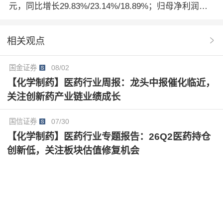
元，同比增长29.83%/23.14%/18.89%；归母净利润为2
5%，核酸类、偶联抗体类、多肽类等领域新客户快速
21.64/257.57/308.72亿元，同比增长15.73%/16.21%/1
增长。
9.86%，对应PE为17/15/12倍。公司是医药研发服务龙
相关观点
头企业，在手订单丰厚，增长确定性强，维持“买入”评
级。
国金证券
08/02
【化学制药】医药行业周报：龙头中报催化临近，
关注创新药产业链业绩成长
国信证券
07/30
【化学制药】医药行业专题报告：26Q2医药持仓
创新低，关注板块估值修复机会