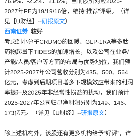
76.9%、-2.2%、21.6%，当前股价对应2025-
2027年PE为19/19/16倍，维持“推荐”评级。（详
见【U财经】--
研报原文
）
西南证券
较好
考虑到小分子CRDMO的回暖、GLP-1RA等多肽
药物起量下TIDES的加速增长，以及公司在业务/
产能/人员/客户等方面的布局与优势地位，我们预
计2025-2027年公司营收分别为435、500、564
亿元，考虑到后期项目增多下规模效应带来的利润
率提升及2025年非经常性损益的扰动，我们预计
2025-2027年公司归母净利润分别为149、146、
173亿元。（详见【U财经】--
研报原文
）
除上述机构外，该股还有更多机构给予“好评”，详