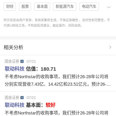
财经
股票
基本面
新能源汽车
电动汽车
机构
估值
评级
分析
趋势
研报
所示信息由用户发表、系统采集和生成，不保证准确性 、及时性和完整性，不
代表U财经立场，不构成投资建议，据此操作，风险自担。
投资建议
协作
操作
分析系统
联动科技
研究报告
301369
研报解读
中邮证券
相关分析
第三代半导体测试
AI算力芯片测试
联动科技301369
国金证券
07/21
QT9800EXA
SiCGaN功率器件测试
联动科技
估值：
180.71
不考虑Northstar的收购事项，我们预计26-28年公司将
分别实现营收7.43亿、14.42亿和23.51亿元，预计26-28
年实现归母净利润分别为1.04、3.08和6.16亿元，对应
国金证券
07/21
PE为145、49、25倍。考虑到公司是国内功率半导体测
联动科技
基本面：
较好
试设备核心供应商，迎来下游行业景气度反转与外延跨
不考虑Northstar的收购事项，我们预计26-28年公司将
界存储的双重催化，给予2027年60xPE，目标价180.71