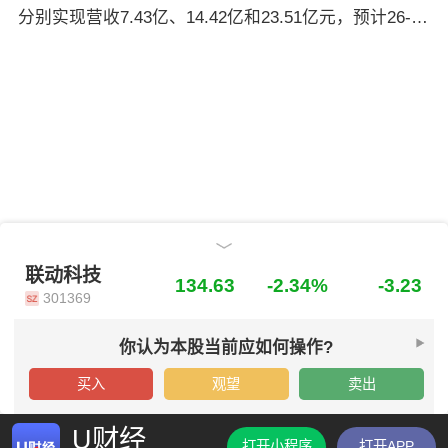
分别实现营收7.43亿、14.42亿和23.51亿元，预计26-28
元，首次覆盖，给予“买入”评级。
年实现归母净利润分别为1.04、3.08和6.16亿元，对应
PE为145、49、25倍。考虑到公司是国内功率半导体测
试设备核心供应商，迎来下游行业景气度反转与外延跨
界存储的双重催化，给予2027年60xPE，目标价180.71
元，首次覆盖，给予“买入”评级。
联动科技
联动科技
134.63
-2.34%
-3.23
301369
你认为本股当前应如何操作?
买入
观望
卖出
U财经
打开小程序
打开APP