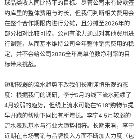
球品类收入同比持平的目标。尽管公司未有披露签
约库里的整体费用与时长，但我们判断相关费用会
在整个合作期限内进行分摊，且分摊至2026年的
部分相对比较可控。公司有能力通过对其他费用进
行调整，从而基本维持公司全年整体销售费用的稳
定，并不会给公司2026全年高单位数净利率的目
标带来挑战。
短期较弱的流水趋势不改我们长期谨慎乐观的态
度：根据我们的调研，李宁5月的线下流水延续了
4月较弱的趋势，但线上流水可能在“618”购物节提
早开跑的帮助下同比有所增长。李宁4-5月较弱的
流水表现基本与行业大趋势相符。长期来看，李宁
近期在市场营销与品牌投入方面不断加大力度（包