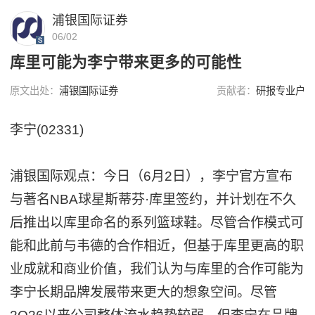
浦银国际证券
06/02
库里可能为李宁带来更多的可能性
原文出处：
浦银国际证券
贡献者：
研报专业户
李宁(02331)
浦银国际观点：今日（6月2日），李宁官方宣布
与著名NBA球星斯蒂芬·库里签约，并计划在不久
后推出以库里命名的系列篮球鞋。尽管合作模式可
能和此前与韦德的合作相近，但基于库里更高的职
业成就和商业价值，我们认为与库里的合作可能为
李宁长期品牌发展带来更大的想象空间。尽管