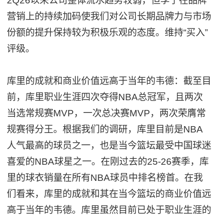
2Q26以来公司整体流水趋势较弱，但李宁在品牌
营销上的持续加码使我们对公司长期品牌力与市场
份额的提升保持较为积极乐观的态度。维持“买入”
评级。
库里的成就和商业价值远高于当年的韦德：截至目
前，库里职业生涯四次夺得NBA总冠军，且两次
当选常规赛MVP，一次总决赛MVP，两次荣膺常
规赛得分王。根据我们的调研，库里目前是NBA
人气最高的球员之一，也是当今篮坛最受中国球迷
喜爱的NBA球星之一。在刚过去的25-26赛季，库
里的球衣销量在所有NBA球员中排名榜首。在我
们看来，库里的成就和其在当今篮坛的商业价值远
高于当年的韦德。库里虽然目前已处于职业生涯的