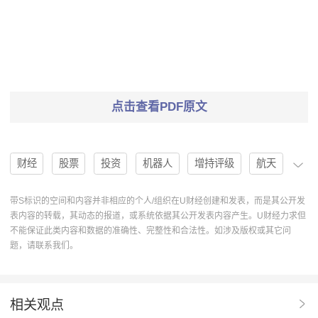
点击查看PDF原文
财经
股票
投资
机器人
增持评级
航天
国家队
定增
航天发展
军品
毛利率
带S标识的空间和内容并非相应的个人/组织在U财经创建和发表，而是其公开发
表内容的转载，其动态的报道，或系统依据其公开发表内容产生。U财经力求但
收入
通讯
利润
定价
发射
民品
不能保证此类内容和数据的准确性、完整性和合法性。如涉及版权或其它问
题，请联系我们。
卡位优势
医药研发
上海瀚讯
300762
维持评级
智能机器
商业航天
风险提示
相关观点
卫星发射
千帆星座
无人
天兵科技
蓝箭航天