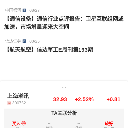
中国银河
08/27
中科宇航
AI数据链
专用机器人
【通信设备】通信行业点评报告：卫星互联组网或
轻量化背负式通信装备
自组网设备
5G化建设
加速，市场增量迎来大空间
信达证券
08/25
【航天航空】信达军工E周刊第193期
上海瀚讯
上海瀚讯
32.93
+2.52%
+0.81
300762
TA关联分析
--
--
买入
较好