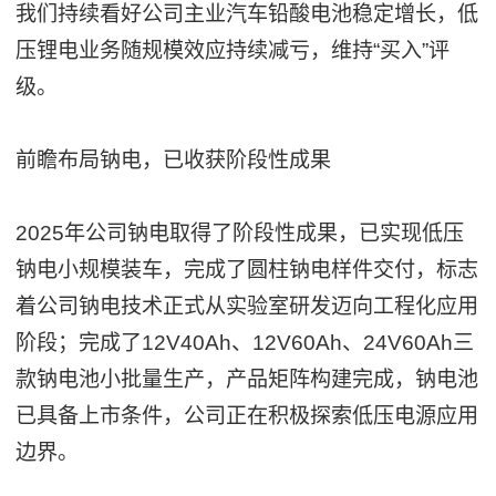
我们持续看好公司主业汽车铅酸电池稳定增长，低
压锂电业务随规模效应持续减亏，维持“买入”评
级。
前瞻布局钠电，已收获阶段性成果
2025年公司钠电取得了阶段性成果，已实现低压
钠电小规模装车，完成了圆柱钠电样件交付，标志
着公司钠电技术正式从实验室研发迈向工程化应用
阶段；完成了12V40Ah、12V60Ah、24V60Ah三
款钠电池小批量生产，产品矩阵构建完成，钠电池
已具备上市条件，公司正在积极探索低压电源应用
边界。