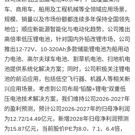
车、商用车、船用及工程机械等全领域应用场景，
规模、销量以及市场份额都连续多年保持全国领先
地位；顺应新能源智能化与电动化趋势，公司推出
高倍率低压锂电池，针对国内外铅改锂市场，公司
推出12-72V、10-320Ah多款储能锂电池为船用动
力电池、高尔夫球车电池、割草机电池、扫地机电
池提供系统化解决方案；同时，公司积极关注锂电
池的前沿应用，包括低空飞行器、机器人等相关新
兴应用场景。考虑到公司布局“铅酸+锂电”双重低
压电池技术解决方案，我们维持公司2026-2027年
的盈利预测，预计公司2026-2027年的归母净利润
为12.72/14.49亿元，新增2028年归母净利润预测
为15.87亿元，当前股价PE为8.0、7.1、6.4倍，