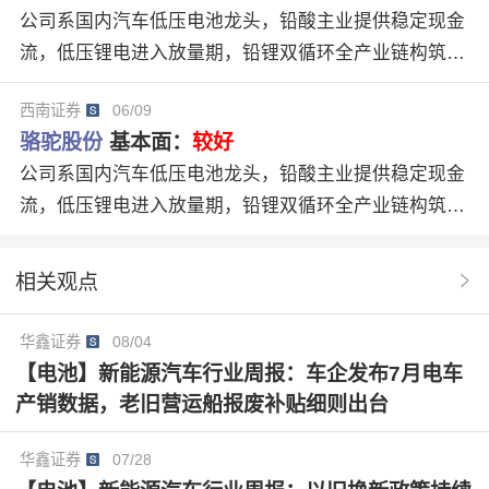
公司系国内汽车低压电池龙头，铅酸主业提供稳定现金
流，低压锂电进入放量期，铅锂双循环全产业链构筑长
期成本与供应链壁垒。我们预计公司未来3年归母净利
西南证券
06/09
润复合增长率为14.4%。维持“买入”评级。
骆驼股份
基本面：
较好
公司系国内汽车低压电池龙头，铅酸主业提供稳定现金
流，低压锂电进入放量期，铅锂双循环全产业链构筑长
期成本与供应链壁垒。我们预计公司未来3年归母净利
润复合增长率为14.4%。给予公司2026年15倍PE，对应
相关观点
目标价12.00元，首次覆盖给予“买入”评级。
华鑫证券
08/04
【电池】新能源汽车行业周报：车企发布7月电车
产销数据，老旧营运船报废补贴细则出台
华鑫证券
07/28