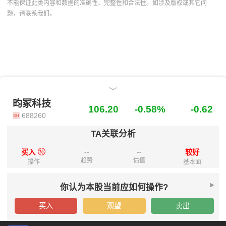
不能保证此类内容和数据的准确性、完整性和合法性。如涉及版权或其它问
题，请联系我们。
技术优势
买入评级
被动元件
VCM
碳化硅
首次评级
昀冢科技
688260
CMI
高功率激光器
瓷载AI
芯能昀集
摄像头模组
原材料控制
光学防抖
昀冢科技
昀冢科技
106.20
-0.58%
-0.62
688260
TA关联分析
--
--
买入
较好
趋势
估值
操作
基本面
你认为本股当前应如何操作?
买入
观望
卖出