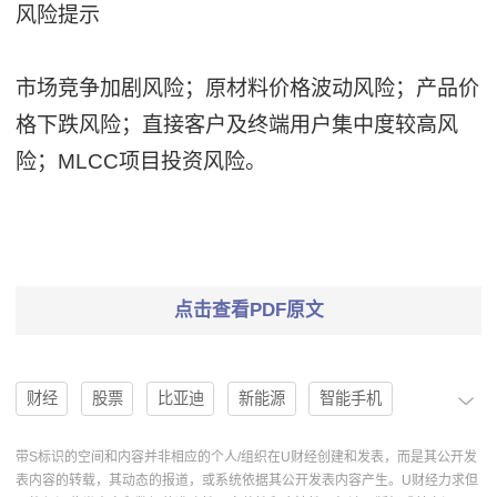
风险提示
市场竞争加剧风险；原材料价格波动风险；产品价
格下跌风险；直接客户及终端用户集中度较高风
险；MLCC项目投资风险。
点击查看PDF原文
财经
股票
比亚迪
新能源
智能手机
消费电子
汽车零部件
研发投入
汽车电子
带S标识的空间和内容并非相应的个人/组织在U财经创建和发表，而是其公开发
表内容的转载，其动态的报道，或系统依据其公开发表内容产生。U财经力求但
MLCC
ABS
电子陶瓷
战略布局
市场份额