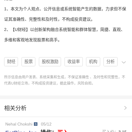
1、本文为个人观点、公开信息或系统智能产生的数据，力求但不保
证其准确性、完整性和及时性，不构成投资建议。
2、【U财经】以创新架构融合系统智能和群体智慧，简捷、直观、
多维和客观地发现股票和高手。
财经
股票
股权激励
收益率
机构
分析
买入
高手
协作
操作
U人物
分析系统
所示信息由用户发表、系统采集和生成，不保证准确性 、及时性和完整性，不
代表U财经立场，不构成投资建议，据此操作，风险自担。
操作建议
排行榜
1M收益率
Inc.
FATN
FatPipe
目标价格
月收益率
Outperform评级
相关分析
股票分析和研究报告
IncFATN
NehalChokshi
Nehal Chokshi
05/12
买入价：
3.15