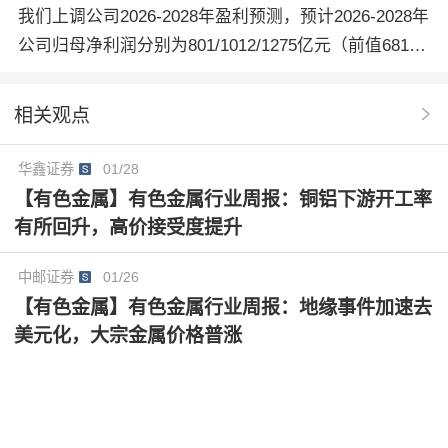
我们上调公司2026-2028年盈利预测，预计2026-2028年
公司归母净利润分别为801/1012/1275亿元（前值681/8
46/1107亿元）。我们认为公司作为全球矿业龙头企
业，全球化布局能力突出、成长确定性强、成本管控能
相关观点
力优异，公司金、银、铜、锂产量持续提升，公司有望
充分受益于行业高景气度，维持“买入”评级。
华鑫证券
01/28
【有色金属】有色金属行业周报：铜铝下游开工率
有所回升，高价接受度提升
中邮证券
01/26
【有色金属】有色金属行业周报：地缘事件加速去
美元化，大宗金属价格普涨