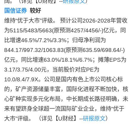
阔。（详见【U财经】--
研报原文
）
国信证券
较好
维持“优于大市”评级。 预计公司2026-2028年营收
为5115/5483/5663(原预测4257/4456/-)亿元，同
比增速46.5%/7.2%/3.3%；归母净利润为
844.17/997.32/1063.83(原预测635.59/698.64/-)
亿元，同比增速63.0%/18.1%/6.7%；摊薄EPS为
3.17/3.75/4.00元，当前股价对应PE为
10.0/8.4/7.9X。公司是国内有色上市公司核心标
的，矿产资源储量丰富，国际化进程不断加快，核
心矿种实现多元化布局，中长期成长路径明确，未
来有望跻身全球超一流国际矿业企业，维持“优于
大市”评级。 （详见【U财经】--
研报原文
）