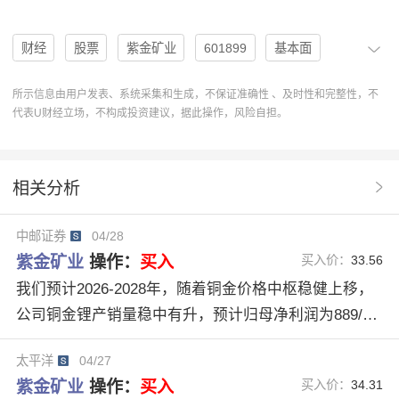
财经
股票
紫金矿业
601899
基本面
股价
国际化
机构
评级
分析
买入
所示信息由用户发表、系统采集和生成，不保证准确性 、及时性和完整性，不
代表U财经立场，不构成投资建议，据此操作，风险自担。
卖出
U股票
协作
分析系统
好评
利润预测
基本面分析
营收预测
矿业企业
相关分析
中邮证券
04/28
紫金矿业
操作：
买入
买入价：
33.56
我们预计2026-2028年，随着铜金价格中枢稳健上移，
公司铜金锂产销量稳中有升，预计归母净利润为889/92
9/1072亿元，YOY为71.63%/4.59%/15.36%，对应PE为
太平洋
04/27
10.27/9.82/8.51。综上，维持“买入”评级。
紫金矿业
操作：
买入
买入价：
34.31