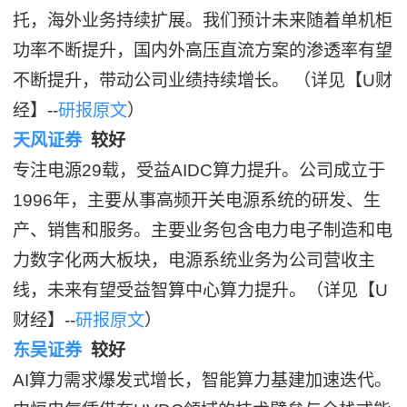
托，海外业务持续扩展。我们预计未来随着单机柜
功率不断提升，国内外高压直流方案的渗透率有望
不断提升，带动公司业绩持续增长。 （详见【U财
经】--
研报原文
）
天风证券
较好
专注电源29载，受益AIDC算力提升。公司成立于
1996年，主要从事高频开关电源系统的研发、生
产、销售和服务。主要业务包含电力电子制造和电
力数字化两大板块，电源系统业务为公司营收主
线，未来有望受益智算中心算力提升。（详见【U
财经】--
研报原文
）
东吴证券
较好
AI算力需求爆发式增长，智能算力基建加速迭代。