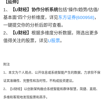
【延伸】
1、
【U财经】协作分析系统
包括“操作/趋势/估值/
基本面”四个分析维度，详见
东方证券(600958)
，
一键提交你的分析后即可查看。
2、
【U财经】
根据多维度分析数据，筛选出更多
值得关注的股票，详见
U股票
。
附注
1、本文为个人观点、公开信息或系统智能产生的数据，力求但不保
证其准确性、完整性和及时性，不构成投资建议。
2、【U财经】以创新架构融合系统智能和群体智慧，简捷、直观、
多维和客观地发现股票和高手。