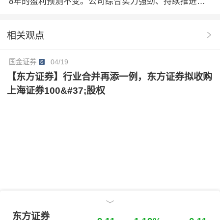
8年的盈利预测不变。公司综合实力强劲、持续推进业
务转型，对公司维持“优于大市”评级。
相关观点
国金证券
04/19
【东方证券】行业合并再添一例，东方证券拟收购
上海证券100&#37;股权
东方证券
东方证券