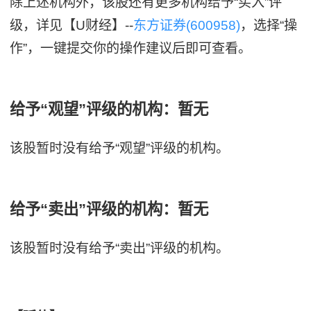
除上述机构外，该股还有更多机构给予“买入”评
级，详见【U财经】--
东方证券(600958)
，选择“操
作”，一键提交你的操作建议后即可查看。
给予“观望”评级的机构：暂无
该股暂时没有给予“观望”评级的机构。
给予“卖出”评级的机构：暂无
该股暂时没有给予“卖出”评级的机构。