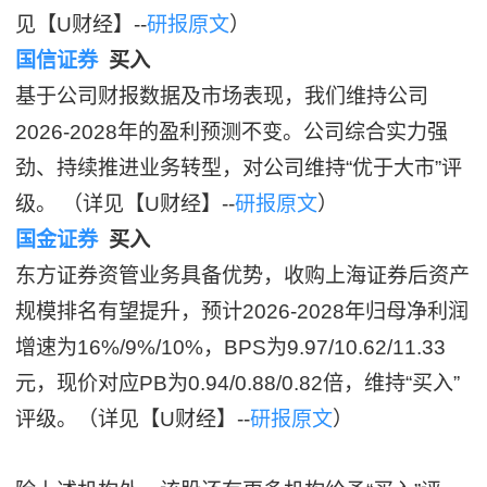
见【U财经】--
研报原文
）
国信证券
买入
基于公司财报数据及市场表现，我们维持公司
2026-2028年的盈利预测不变。公司综合实力强
劲、持续推进业务转型，对公司维持“优于大市”评
级。 （详见【U财经】--
研报原文
）
国金证券
买入
东方证券资管业务具备优势，收购上海证券后资产
规模排名有望提升，预计2026-2028年归母净利润
增速为16%/9%/10%，BPS为9.97/10.62/11.33
元，现价对应PB为0.94/0.88/0.82倍，维持“买入”
评级。（详见【U财经】--
研报原文
）