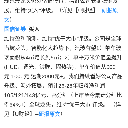
球汽玻龙头仍处估值低位，看好公司长期稳健发
展，维持“买入”评级。（详见【U财经】--
研报原
文
）
国信证券
买入
维持盈利预测，维持“优于大市”评级。公司是全球
汽玻龙头，智能化大趋势下，汽玻有望1）单车玻
璃面积从4㎡增长到6㎡；2）单平方米价值量提升
(HUD、调光、镀膜、隔热等)，单车价值从600
元-1000元-远期2000元+。我们持续看好公司产品
升级、海外拓展，预计26-28年归母净利润
105/121/143亿元，高分红（上市至今累计分红比
例64%+）全球龙头，维持“优于大市”评级。 （详
见【U财经】--
研报原文
）