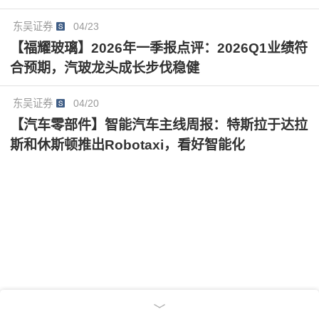
元、4.65元，市盈率分别为15.56倍、14.24倍、12.99
倍，公司作为全球汽玻龙头仍处估值低位，看好公司长
东吴证券
04/23
期稳健发展，维持“买入”评级。
【福耀玻璃】2026年一季报点评：2026Q1业绩符
合预期，汽玻龙头成长步伐稳健
东吴证券
04/20
【汽车零部件】智能汽车主线周报：特斯拉于达拉
斯和休斯顿推出Robotaxi，看好智能化