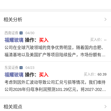
分析
买入
EPS
市场份额
买入评级
600660
汽车玻璃
分红比例
估值低位
相关分析
外汇波动
U股票
协作
产品结构改善
操作
西南证券
04/30
卖出评级
分析系统
操作建议
研报原文
福耀玻璃
操作：
买入
买入价：
--
机构评级
智能化趋势
经营稳健增长
公司在全球汽玻领域的竞争优势明显，随着国内合肥、
福清基地以及美国扩产等项目陆续投产，市场份额有望
延续上升走势；高附加值产品占比提升助力ASP持续增
东吴证券
04/23
长。我们预计26-28年公司EPS分别为3.93/4.51/5.30
福耀玻璃
操作：
买入
买入价：
60.39
元，归母净利润CAGR为14.1%，维持“买入”评级。
考虑到因外汇波动导致公司汇兑亏损等情况，我们维持
公司2026年归母净利润预测101.29亿元，将2027-2028
年的归母净利润预测从111.10亿元/121.73亿元调整至11
0.70亿元/121.33亿元，对应的EPS分别为3.88元、4.24
相关观点