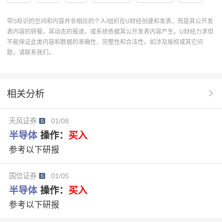
增持评级
半导体
存储器
国产芯片
DRAM
带S标识的空间和内容并非相应的个人/组织在U财经创建和发表，而是其公开发
表内容的转载，其动态的报道，或系统依据其公开发表内容产生。U财经力求但
摩尔定律
维持评级
拓荆科技
ASMPT
不能保证此类内容和数据的准确性、完整性和合法性。如涉及版权或其它问
题，请联系我们。
长鑫科技
逻辑折叠
韬定律
晶体管密度
时间缩微
相关分析
天风证券
01/08
半导体
操作：
买入
参考以下研报
国信证券
01/05
半导体
操作：
买入
参考以下研报