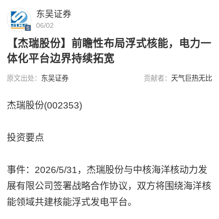
东吴证券
06/02
【杰瑞股份】前瞻性布局浮式核能，电力一
体化平台边界持续拓宽
原文出处：
东吴证券
贡献者：
天气巨热无比
杰瑞股份(002353)
投资要点
事件：2026/5/31，杰瑞股份与中核海洋核动力发
展有限公司签署战略合作协议，双方将围绕海洋核
能领域共建核能浮式发电平台。