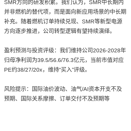
SMR方向的研发积累。我们认为，SMR中长期内
并非燃机的替代项，而是面向新应用场景的中长期
补充。随着燃机订单持续兑现、SMR等新型电源
方向逐步推进，公司转型逻辑有望持续演绎。
盈利预测与投资评级：我们维持公司2026-2028年
归母净利润为39.5/56.6/76.3亿元，当前市值对应
PE约38/27/20x，维持“买入”评级。
风险提示：国际油价波动、油气/AI资本开支不及
预期、国际关系摩擦、订单交付不及预期等