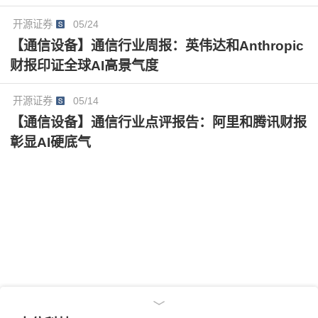
调配，其中，张北项目已与某互联网客户签订框架服务
开源证券
05/24
协议，一期项目已投运，加速智算业务发展抢先布局。
【通信设备】通信行业周报：英伟达和Anthropic
此外，公司持续推进算能协同，加速推进源网荷储落
财报印证全球AI高景气度
地，有望降低AIDC用电成本，持续提升市场竞争力。
开源证券
05/14
【通信设备】通信行业点评报告：阿里和腾讯财报
彰显AI硬底气