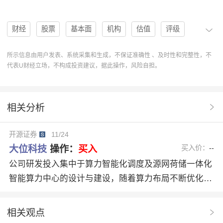
财经
股票
基本面
机构
估值
评级
分析
趋势
研报
国内需求
资本开支
所示信息由用户发表、系统采集和生成，不保证准确性 、及时性和完整性，不
代表U财经立场，不构成投资建议，据此操作，风险自担。
盈利预测
买入评级
协作
操作
分析系统
开源证券
研究报告
600589
大位科技
相关分析
研报解读
AI发展
AIDC
大位科技600589
开源证券
11/24
老牌AIDC企业
训练及推理需求
EVEBITDA
大位科技
操作：
买入
买入价：
--
公司研发投入集中于算力智能化调度及源网荷储一体化
智能算力中心的设计与建设，随着算力布局不断优化升
级，公司有序推进张北+太仆寺旗AIDC建设，分别规划
容量130MW和600MW，项目建成后，房山+张北+太仆
相关观点
寺旗互联延时较低，有望形成区位协同，算力资源高效