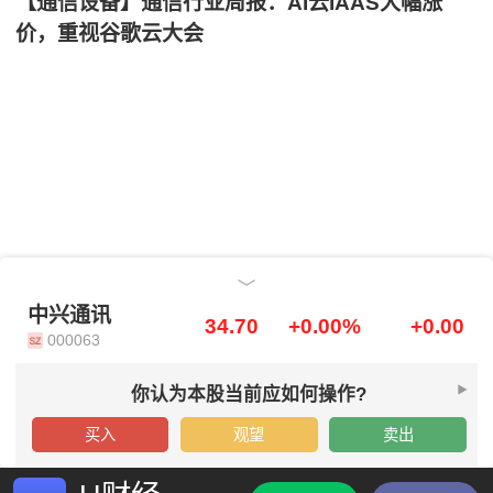
【通信设备】通信行业周报：AI云IAAS大幅涨
价，重视谷歌云大会
中兴通讯
中兴通讯
34.70
+0.00%
+0.00
000063
你认为本股当前应如何操作?
买入
观望
卖出