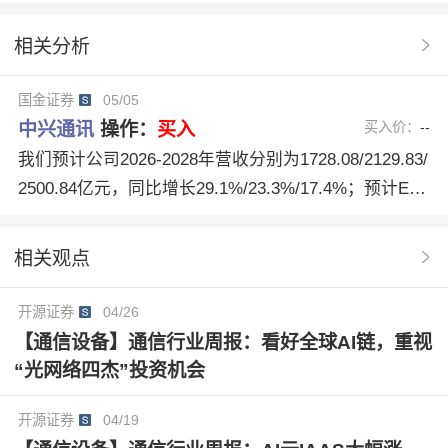
好评
基本面分析
PE估值
机构评级
相关分析
长期竞争力
算力业务
shareholders
5GA
国金证券
05/05
智算市场
运营商市场
中兴通讯
操作：
买入
买入价：
--
我们预计公司2026-2028年营收分别为1728.08/2129.83/
2500.84亿元，同比增长29.1%/23.3%/17.4%；预计EP
S分别为1.54/1.93/2.07元，PE分别为24/19/18倍，维持
“买入”评级。
相关观点
开源证券
04/26
【通信设备】通信行业周报：看好全球AI链，重视
“光网络四杰”投资机会
开源证券
04/19