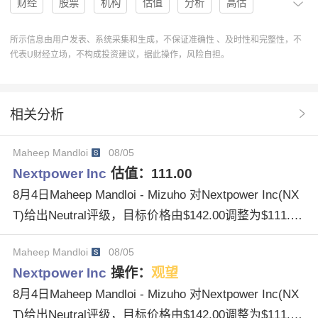
财经
股票
机构
估值
分析
高估
低估
目标价
U股票
协作
分析系统
Inc.
所示信息由用户发表、系统采集和生成，不保证准确性 、及时性和完整性，不
代表U财经立场，不构成投资建议，据此操作，风险自担。
NXT
Nextpower
目标价格
估值分析
Overweight
Outperform
Keybanc
Jefferies
相关分析
Underestimate
WellsFargo
BNPParibas
Maheep Mandloi
08/05
RBCCapital
MarkStrouse
JulienDumoulinSmith
Nextpower Inc
估值：
111.00
买评级
IncNXT
MosesSutton
SophieKarp
8月4日Maheep Mandloi - Mizuho 对Nextpower Inc(NX
T)给出Neutral评级，目标价格由$142.00调整为$111.0
卖评级
0。
Maheep Mandloi
08/05
Nextpower Inc
操作：
观望
8月4日Maheep Mandloi - Mizuho 对Nextpower Inc(NX
T)给出Neutral评级，目标价格由$142.00调整为$111.0