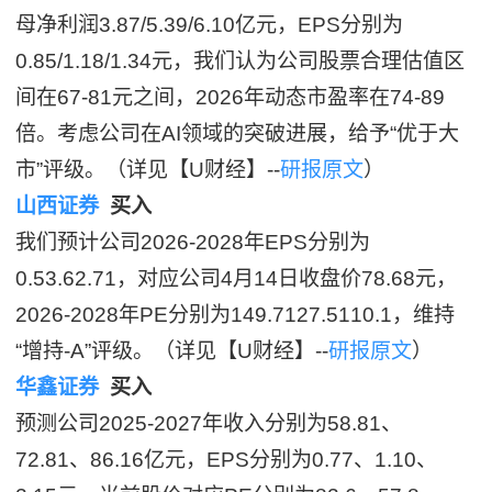
母净利润3.87/5.39/6.10亿元，EPS分别为
0.85/1.18/1.34元，我们认为公司股票合理估值区
间在67-81元之间，2026年动态市盈率在74-89
倍。考虑公司在AI领域的突破进展，给予“优于大
市”评级。（详见【U财经】--
研报原文
）
山西证券
买入
我们预计公司2026-2028年EPS分别为
0.53.62.71，对应公司4月14日收盘价78.68元，
2026-2028年PE分别为149.7127.5110.1，维持
“增持-A”评级。（详见【U财经】--
研报原文
）
华鑫证券
买入
预测公司2025-2027年收入分别为58.81、
72.81、86.16亿元，EPS分别为0.77、1.10、