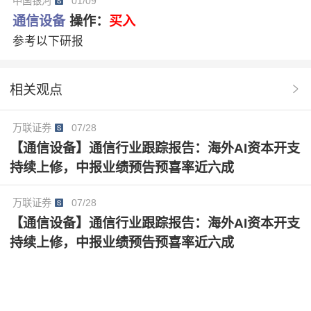
中国银河
01/09
仕佳光子
炬光科技
汇绿生态
长光华芯
通信设备
操作：
买入
参考以下研报
Marvell
长盈通
源杰科技
CPO
致尚科技
俊知集团
长芯博创
蘅东光
风险提示
相关观点
营收指引
液冷系统
液冷散热
通信行业周报
万联证券
07/28
功耗
VeraRubin
COMPUTEX
算力密度
【通信设备】通信行业跟踪报告：海外AI资本开支
机架级系统
风冷系统
光互连产业链
AI算力网络
持续上修，中报业绩预告预喜率近六成
横向扩展
纵向扩展
高密度互联
万联证券
07/28
【通信设备】通信行业跟踪报告：海外AI资本开支
持续上修，中报业绩预告预喜率近六成