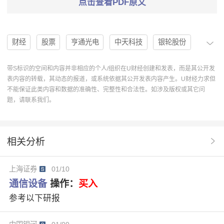
点击查看PDF原文
财经
股票
亨通光电
中天科技
银轮股份
光迅科技
通信设备
天孚通信
长飞光纤
带S标识的空间和内容并非相应的个人/组织在U财经创建和发表，而是其公开发
表内容的转载，其动态的报道，或系统依据其公开发表内容产生。U财经力求但
光通信
新易盛
供应链
光模块
光纤光缆
不能保证此类内容和数据的准确性、完整性和合法性。如涉及版权或其它问
题，请联系我们。
中际旭创
数据中心
市场需求
技术趋势
AI服务器
罗博特科
太辰光
光库科技
相关分析
剑桥科技
华工科技
领益智造
杰普特
上海证券
01/10
维持评级
先进封装
飞龙股份
英维克
通信设备
操作：
买入
通鼎互联
永鼎股份
杭电股份
持有评级
参考以下研报
英伟达
远东股份
大元泵业
申菱环境