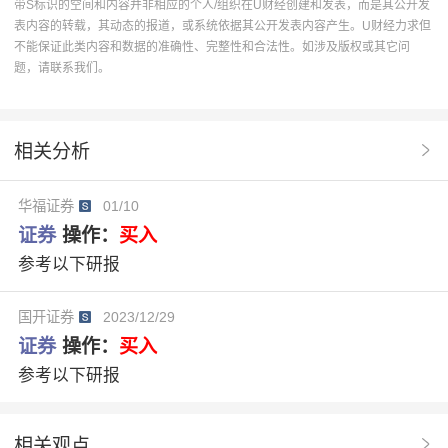
带S标识的空间和内容并非相应的个人/组织在U财经创建和发表，而是其公开发
表内容的转载，其动态的报道，或系统依据其公开发表内容产生。U财经力求但
宏观经济
证券
并购重组
保险业
增持评级
不能保证此类内容和数据的准确性、完整性和合法性。如涉及版权或其它问
题，请联系我们。
投行
两融余额
马太效应
估值
价格战
监管政策
周报
自营
多元金融
投资建议
相关分析
非银金融行业
市场流动性
同比增长
渠道优化
华福证券
01/10
财产险
同质化竞争
海外市场风险
上证综指
证券
操作：
买入
人身险
金融指数
国泰海通
证券Ⅱ
行业动态
参考以下研报
保险板块
市场数据
业绩波动
金融监管总局
国开证券
2023/12/29
原保险保费收入
资本市场开放
资产端修复
证券
操作：
买入
参考以下研报
基金公募
中证全债
流动性表现
外资机构竞争
相关观点