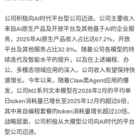
公司积极向AI时代平台型公司迈进。公司主要收入
来自AI原生产品及开放平台及其他基于AI的企业服
务，2025年AI原生产品收入占比达67.2%，开放
平台及其他服务占比32.8%。随着公司各模型的持
续迭代及智能水平的提升，以及在上述编程、办
公、多模态领域应用的深入，公司收入有望保持快
速增长。今年以来，随着Claw类Agent应用的爆
发，公司M2系列文本模型在2026年2月的平均单
日token消耗量已增长至2025年12月的超过6倍，
其中来自编程套餐的token消耗量增长超过10倍。
战略层面，公司积极从大模型公司向AI时代的平台
型公司迈进。