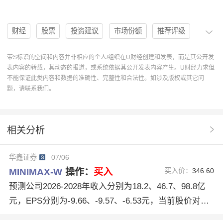
财经
股票
投资建议
市场份额
推荐评级
驱动力
AI时代
00100
MINIMAX-W
带S标识的空间和内容并非相应的个人/组织在U财经创建和发表，而是其公开发
表内容的转载，其动态的报道，或系统依据其公开发表内容产生。U财经力求但
风险提示
平台型公司
大模型技术
深度研究报告
不能保证此类内容和数据的准确性、完整性和合法性。如涉及版权或其它问
题，请联系我们。
MiniMaxW00100
商业化潜力
全模态模型
编程领域
办公领域
多模态创作
相关分析
华鑫证券
07/06
MINIMAX-W
操作：
买入
买入价：
346.60
预测公司2026-2028年收入分别为18.2、46.7、98.8亿
元，EPS分别为-9.66、-9.57、-6.53元，当前股价对应
PS分别为69.5、27.1、12.8倍，MiniMax正践行从大模