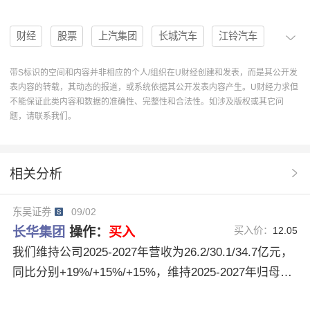
财经
股票
上汽集团
长城汽车
江铃汽车
长三角
珠三角
吉利汽车
新材料
新能源车
带S标识的空间和内容并非相应的个人/组织在U财经创建和发表，而是其公开发
表内容的转载，其动态的报道，或系统依据其公开发表内容产生。U财经力求但
无人机
半导体
乘用车
轻量化
毛利率
不能保证此类内容和数据的准确性、完整性和合法性。如涉及版权或其它问
题，请联系我们。
宁德时代
伯特利
费用管控
买入评级
航天彩虹
医药研发
首次评级
金博股份
相关分析
通用航空
碳基材料
奥托立夫
长华集团
东吴证券
09/02
605018
人形机器人
低空经济
奇瑞汽车
长华集团
操作：
买入
买入价：
12.05
飞行汽车
新能源赛道
汽车紧固件
碳陶刹车盘
我们维持公司2025-2027年营收为26.2/30.1/34.7亿元，
同比分别+19%/+15%/+15%，维持2025-2027年归母净
利润为1.5/1.8/2.5亿元，同比分别+30%/+25%/+33%，