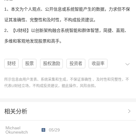
1、本文为个人观点、公开信息或系统智能产生的数据，力求但不保
证其准确性、完整性和及时性，不构成投资建议。
2、【U财经】以创新架构融合系统智能和群体智慧，简捷、直观、
多维和客观地发现股票和高手。
财经
股票
股权激励
投资者
收益率
机构
分析
投资建议
买入
高手
协作
所示信息由用户发表、系统采集和生成，不保证准确性 、及时性和完整性，不
代表U财经立场，不构成投资建议，据此操作，风险自担。
操作
U人物
系统智能
分析系统
操作建议
排行榜
1M收益率
HCWB
HCW Biologics Inc.
相关分析
目标价格
股票分析
创新架构
Buy评级
Michael
月收益率
MichaelOkunewitch
05/29
Okunewitch